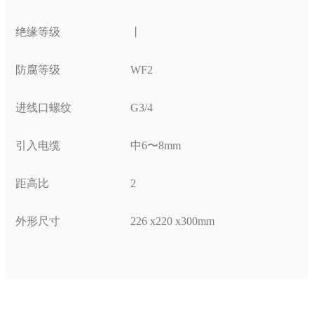
绝缘等级
丨
防腐等级
WF2
进线口螺纹
G3/4
引入电缆
中
6
〜
8mm
距高比
2
外形尺寸
226 x220 x300mm