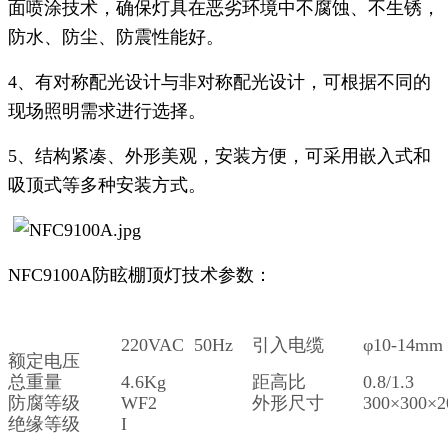
面喷涂技术，确保灯具在恶劣环境中不腐蚀、不生锈，
防水、防尘、防震性能好。
4、有对称配光设计与非对称配光设计，可根据不同的
现场照明需求进行选择。
5、结构紧凑、外形美观，安装方便，可采用嵌入式和
吸顶式等多种安装方式。
NFC9100A防眩棚顶灯技术参数：
220VAC 50Hz
引入电缆
φ10-14mm
额定电压
总重量
4.6Kg
距高比
0.8/1.3
防腐等级
WF2
外形尺寸
300×300×
绝缘等级
I