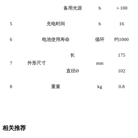
备用光源
h
＞100
5
充电时间
h
16
6
电池使用寿命
循环
约1000
长
175
外形尺寸
7
mm
直径Ø
102
8
重量
kg
0.8
相关推荐