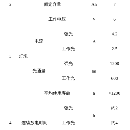
2
额定容量
Ah
7
工作电压
V
6
强光
4.2
电流
A
工作光
2.5
灯泡
3
强光
1200
光通量
lm
工作光
600
平均使用寿命
h
>1200
强光
约2
h
4
连续放电时间
工作光
约4