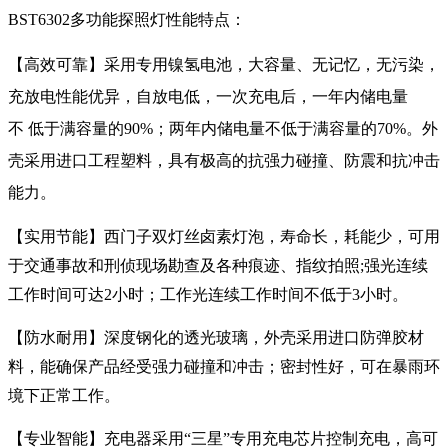
BST6302多功能探照灯性能特点：
【高效可靠】
采用专用镍氢电池，大容量、无记忆，无污染，
充放电性能优异，自放电低，一次充电后，一年内储电量
不
低于满容量的
90%
；两年内储电量不低于满容量的
70%
。外
壳采用进口工程塑料，具有极高的抗强力碰撞、防震和抗冲击
能力。
【实用节能】西门子双灯丝卤素灯泡，寿命长，耗能少，可用
于交通事故和刑侦现场勘查及各种痕迹、指纹拍照
;
强光连续
工作时间可达
2
小时；工作光连续工作时间不低于
3
小时。
【防水耐用】深度钢化的透光玻璃，外壳采用进口防弹胶材
料，能确保产品经受强力碰撞和冲击；密封性好，可在暴雨环
境下正常工作。
【专业智能】充电器采用“三星”专用充电芯片控制充电，高可