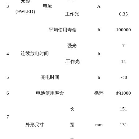
光源
电流
3
A
（9WLED）
工作光
0.35
平均使用寿命
h
100000
强光
7
连续放电时间
4
h
.
工作光
14
5
充电时间
h
＜8
6
电池使用寿命
循环
约1000
长
151
7
外形尺寸
宽
mm
131