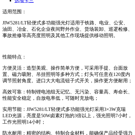
选项卡三
适用范围：
JIW5281/LT
轻便式多功能强光灯适用于铁路、电业、公安、
油田、冶金、石化企业夜间野外作业、货场装卸、巡逻检修、
事故抢修等高亮度照明及其他工作现场提供移动照明。
性能特点：
方便灵活：造型美观、操作简单方便，可采用手提、台面放
置、磁力吸附、吊挂照明等多种方式；灯头可任意在
120
度内
调节照射角度。进口大大电流钮子式开关，操作更方便耐用；
高效可靠：特制锂电池组无记忆、无污染、容量高、寿命长、
性能安全稳定，自放电率低，可随时充放电；
实用节能：
JIW5281/LT
轻便式多功能强光灯采用
3
×
3W
克瑞
LED
光源，亮度是
50W
卤素灯泡的
3
倍以上，强光照明
7
小时，
工作光照明
14
小时；
防水耐用：精密的结构、特制合金材料，能确保产品经受强力