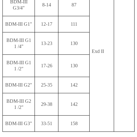
BDM-III
8-14
87
G3/4"
BDM-III G1"
12-17
111
BDM-III G1
13-23
130
1 /4"
Exd II
BDM-III G1
17-26
130
1 /2"
BDM-III G2"
25-35
142
BDM-III G2
29-38
142
1 /2"
BDM-III G3"
33-51
158