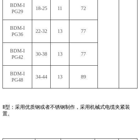
BDM-I
18-25
11
72
PG29
BDM-I
22-32
13
77
PG36
BDM-I
30-38
13
77
PG42
BDM-I
34-44
13
89
PG48
Ⅱ型：采用优质钢或者不锈钢制作，采用机械式电缆夹紧装
置。