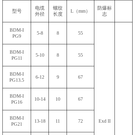
电缆
螺纹
防爆标
型号
L
（
mm
）
外径
长度
志
BDM-I
5-8
8
55
PG9
BDM-I
5-10
8
55
PG11
BDM-I
6-12
9
67
PG13.5
BDM-I
10-14
10
67
PG16
BDM-I
13-18
11
72
Exd II
PG21