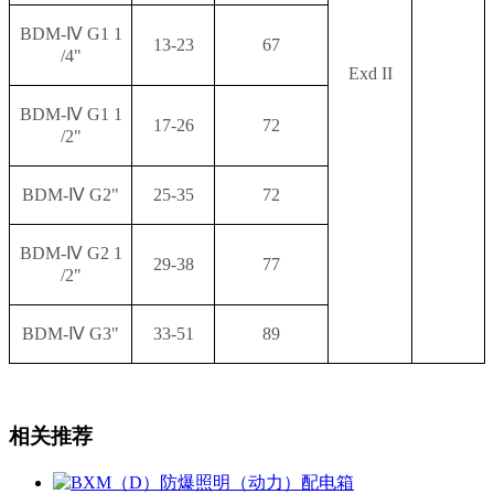
BDM-
Ⅳ
G1 1
13-23
67
/4"
Exd II
BDM-
Ⅳ
G1 1
17-26
72
/2"
BDM-
Ⅳ
G2"
25-35
72
BDM-
Ⅳ
G2 1
29-38
77
/2"
BDM-
Ⅳ
G3"
33-51
89
相关推荐