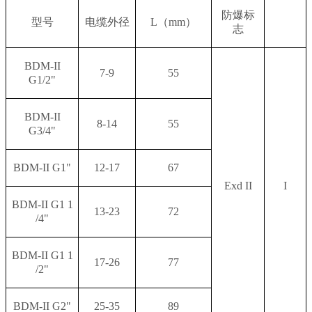
防爆标
型号
电缆外径
L
（
mm
）
志
BDM-II
7-9
55
G1/2"
BDM-II
8-14
55
G3/4"
BDM-II G1"
12-17
67
Exd II
I
BDM-II G1 1
13-23
72
/4"
BDM-II G1 1
17-26
77
/2"
BDM-II G2"
25-35
89