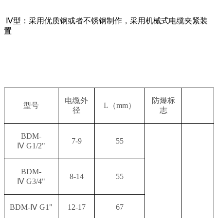
Ⅳ型：采用优质钢或者不锈钢制作，采用机械式电缆夹紧装
置
电缆外
防爆标
型号
L
（
mm
）
径
志
BDM-
7-9
55
Ⅳ
G1/2"
BDM-
8-14
55
Ⅳ
G3/4"
BDM-
Ⅳ
G1"
12-17
67