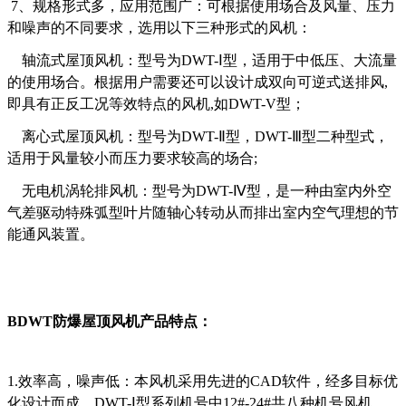
7、规格形式多，应用范围广：可根据使用场合及风量、压力
和噪声的不同要求，选用以下三种形式的风机：
轴流式屋顶风机：型号为
DWT-
Ⅰ型，适用于中低压、大流量
的使用场合。根据用户需要还可以设计成双向可逆式送排风
,
即具有正反工况等效特点的风机
,
如
DWT-V
型；
离心式屋顶风机：型号为
DWT-
Ⅱ型，
DWT-
Ⅲ型二种型式，
适用于风量较小而压力要求较高的场合
;
无电机涡轮排风机：型号为
DWT-
Ⅳ型，是一种由室内外空
气差驱动特殊弧型叶片随轴心转动从而排出室内空气理想的节
能通风装置。
BDWT防爆屋顶风机
产品特点
：
1.效率高，噪声低：本风机采用先进的
CAD
软件，经多目标优
化设计而成。
DWT-
Ⅰ型系列机号中
12#-24#
共八种机号风机，