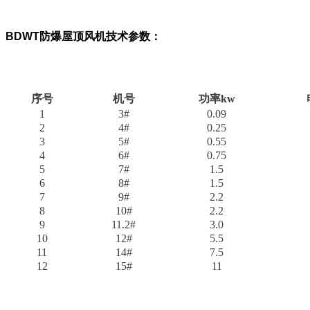
BDWT防爆屋顶风机
技术参数：
序号
机号
功率
kw
1
3#
0.09
2
4#
0.25
3
5#
0.55
4
6#
0.75
5
7#
1.5
6
8#
1.5
7
9#
2.2
8
10#
2.2
9
11.2#
3.0
10
12#
5.5
11
14#
7.5
12
15#
11