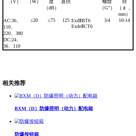
（V）
（W）
度
直径
螺纹
径
（dB）
（G”）
（￠，
mm）
≤20
≤75
125
3/4
10-14
AC:36、
ExdⅡBT6
ExdeⅡCT6
110、
220、380
DC:24、
36、110
相关推荐
BXM（D）防爆照明（动力）配电箱
防爆按钮箱