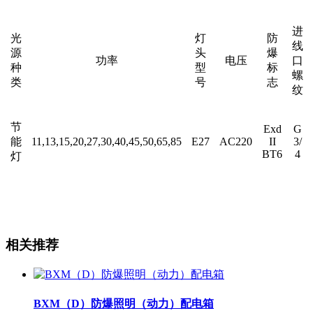
进
光
灯
防
线
源
头
爆
功率
电压
口
种
型
标
螺
类
号
志
纹
节
Exd
G
能
11,13,15,20,27,30,40,45,50,65,85
E27
AC220
II
3/
BT6
4
灯
相关推荐
BXM（D）防爆照明（动力）配电箱