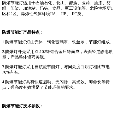
防爆节能灯适用于石油石化、化工、酿酒、医药、油漆、纺
织、印染、加油站、码头、食品、军工设施等。危险性场所
1
区和
2
区。爆炸性气体环境
IIA
、
IIB
、
IIC
类。
防爆节能灯产品特点：
1.
防爆节能灯灯由壳体，钢化玻璃罩、铁丝罩，节能灯组成。
2.
防爆灯外壳采用
ZL102
铸铝合金压铸而成，表面经过静电喷
塑，产品整体轻巧美观。
3.
防爆灯能灯采用自镇流节能灯，与同亮度白炽灯相比节电
70%
左右。
4.
防爆节能灯具有快速启动、无闪烁、高光效、寿命长等特
点，强亮度有效满足了节能环保的要求。
防爆节能灯技术参数：