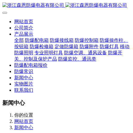
网站首页
公司简介
产品展示
全部
防爆配电箱
防爆接线箱
防爆控制箱
防爆操作柱、
按钮箱
防爆检修箱
定做防爆箱
防爆附件
防爆灯具
移动
防爆照明
专业照明灯具
防爆空调、通风设备
防爆开
关、控制及保护产品
防爆监控、通讯类
防爆配电箱报价
防爆常识
新闻中心
实物图片
联系我们
新闻中心
你的位置
网站首页
新闻中心