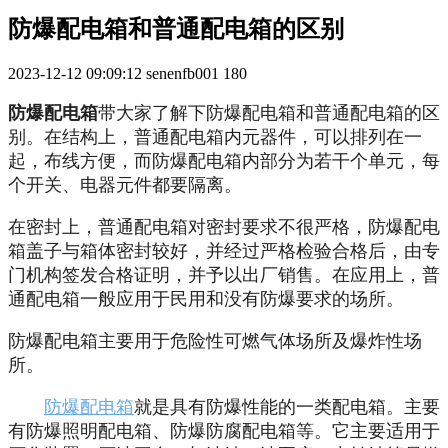
防爆配电箱和普通配电箱的区别
2023-12-12 09:09:12
senenfb001
180
防爆配电箱
带大家了解下防爆配电箱和普通配电箱的区
别。在结构上，普通配电箱内元器件，可以排列在一
起，布线方便，而防爆配电箱内部分为若干个单元，每
个开关、电器元件都要隔离。
在密封上，普通配电箱对密封要求不很严格，防爆配电
箱盖子与箱体密封较好，并经过严格检验合格后，由专
门机构签发合格证明，并予以出厂销售。在应用上，普
通配电箱一般应用于民用和没有防爆要求的场所。
防爆配电箱主要用于危险性可燃气体场所及爆炸性场
所。
防爆配电箱
就是具有防爆性能的一类配电箱。主要
有防爆照明配电箱、防爆防腐配电箱等。它主要适用于