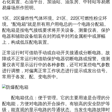
石化装置、石油平台、加油站、油泵房、中转站等易燃
易爆场所作照明。
1区、2区爆炸性气体环境。21区、22区可燃性粉尘环
境。"配电箱"就是所有用户用电总的一个电路分配箱。
配电箱是按电气接线要求将开关设备、测量仪表、保护
电器和辅助设备组装在封闭或半封闭金属柜中或屏幅
上，构成低压配电装置。
正常运行时可借助手动或自动开关接通或分断电路。故
障或不正常运行时借助保护电器切断电路或报警。借测
量仪表可显示运行中的各种参数，还可对某些电气参数
进行调整，对偏离正常工作状态进行提示或发出信号。
常用于各发、配、变电所中。
配电箱优点：便于管理。它的主要用途是合理的分
配电能，方便对电路的开合操作。有较高的安全防护等
级，能直观的显示电路的导通状态。当发生电路故障时