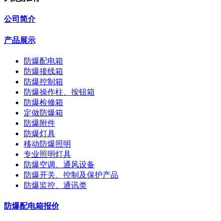
公司简介
产品展示
防爆配电箱
防爆接线箱
防爆控制箱
防爆操作柱、按钮箱
防爆检修箱
定做防爆箱
防爆附件
防爆灯具
移动防爆照明
专业照明灯具
防爆空调、通风设备
防爆开关、控制及保护产品
防爆监控、通讯类
防爆配电箱报价