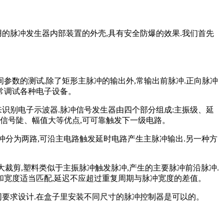
用的脉冲发生器内部装置的外壳,具有安全防爆的效果.我们首先
参数的测试,除了矩形主脉冲的输出外,常输出前脉冲.正向脉冲
常调试各种电子设备。
识别电子示波器.脉冲信号发生器由四个部分组成:主振级、延
信号陡、幅值大等优点,可可靠触发下一级电路。
振动脉冲分为两路,可沿主电路触发延时电路产生主脉冲输出.另一种方
大裁剪,塑料类似于主振脉冲触发脉冲,产生的主要脉冲前沿脉冲.
和宽度适当匹配,延迟不应超过重复周期与脉冲宽度的差值。
同要求设计.在盒子里安装不同尺寸的脉冲控制器是可以的。