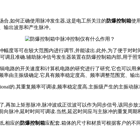
场合,如何正确使用脉冲发生器,这是电工所关注的
防爆控制箱
使
、输出波形和产生脉冲。
幅度等可在较大范围内进行调节,并能读出.此外,为了便于对时间
应可调且准确.辅助脉冲信号发生器装置在防爆控制箱内部,用于照
逻辑电路的开关速度和计算机电路的研究进行了研究.它也可以用来
频率由主振级确定.它具有频率稳定度高、频率调整范围宽、输出
rational的.其重复频率可调读,频率稳定度高.主振级产生的主
级了,再加上矩形脉冲,脉冲波或正弦波可以作为同步信号,该同步放
前向脉冲,延时时间可调读.当然,延迟时间应与主脉冲的重复周期
纸,相应的
防爆控制箱
应配套.箱体的尺寸和材质可根据客户的不