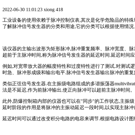
2022-06-30 11:01:23
xiong
418
工业设备的使用依赖于脉冲控制仪表,其次是化学危险品的特殊
了解脉冲信号发生器的分类和用途,它的分类可以根据使用情况
该仪器的主输出波形为矩形脉冲,脉冲重复频率、脉冲宽度、脉冲
超前于主脉冲时间,称为脉冲信号发生器的延迟时间.延迟时间
例如,对宽带放大器的幅度特性和过度特性进行了测试.对测试
时急、脉冲形成级和输出电平.脉冲信号发生器输出脉冲的重复
类似正弦信号发生器.在主振级电路组成的多谐振荡器multivib
法是不延迟,作为前脉冲输出,使正向脉冲可以超前主脉冲时间。
此外,防爆控制箱内部的仪器也可以在"同步"的工作状态,主振
延时阶段的作用是将脉冲的主振动延迟一段时间,以实现主脉冲
延迟时间可以通过改变积分电路的电容来调节.根据电路设计图