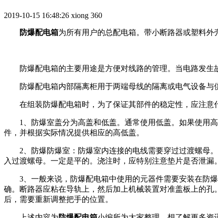
2019-10-15 16:48:26
xiong
360
防爆配电箱
为所有用户的总配电箱。带小断路器或塑料外
防爆配电箱的主要用途是方便对线路的管理。当电路发生故
防爆配电箱内部隔离柜用于两端母线的隔离或电气设备与供
在组装防爆配电箱时，为了保证其部件的稳定性，应注意什
1、防爆室盖分为高盖和低盖。通常使用低盖。如果使用高盖，
件，并根据实际情况提供相应的高低盖。
2、防爆防爆室：防爆室内连接的电线需要穿过过渡螺母。过
入过渡螺母。一定是平的。浇注时，应特别注意垫片是否泄漏
3、一般来说，防爆配电箱中使用的元器件需要安装在防爆室
确。断路器应粘在导轨上，然后加上机械装置对准盖板上的孔
后，需要重新调整把手的位置。
上述内容为
防爆配电箱
小编所为大家整理，想了解更多资