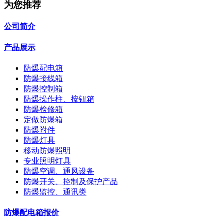
为您推荐
公司简介
产品展示
防爆配电箱
防爆接线箱
防爆控制箱
防爆操作柱、按钮箱
防爆检修箱
定做防爆箱
防爆附件
防爆灯具
移动防爆照明
专业照明灯具
防爆空调、通风设备
防爆开关、控制及保护产品
防爆监控、通讯类
防爆配电箱报价