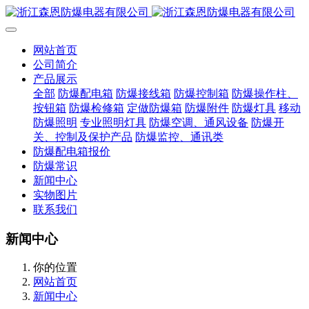
网站首页
公司简介
产品展示
全部
防爆配电箱
防爆接线箱
防爆控制箱
防爆操作柱、
按钮箱
防爆检修箱
定做防爆箱
防爆附件
防爆灯具
移动
防爆照明
专业照明灯具
防爆空调、通风设备
防爆开
关、控制及保护产品
防爆监控、通讯类
防爆配电箱报价
防爆常识
新闻中心
实物图片
联系我们
新闻中心
你的位置
网站首页
新闻中心