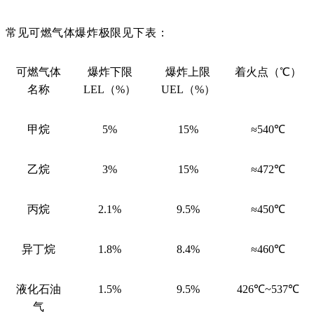
常见可燃气体爆炸极限见下表：
可燃气体
爆炸下限
爆炸上限
着火点（℃）
名称
LEL（%）
UEL（%）
甲烷
5%
15%
≈540℃
乙烷
3%
15%
≈472℃
丙烷
2.1%
9.5%
≈450℃
异丁烷
1.8%
8.4%
≈460℃
液化石油
1.5%
9.5%
426℃~537℃
气